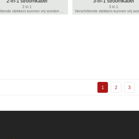
2-in-1 stroomkabel
3-in-1 stroomkabel
2 in 1
3 in 1
Verschillende stekkers kunnen vrij worden aangepast
1
2
3