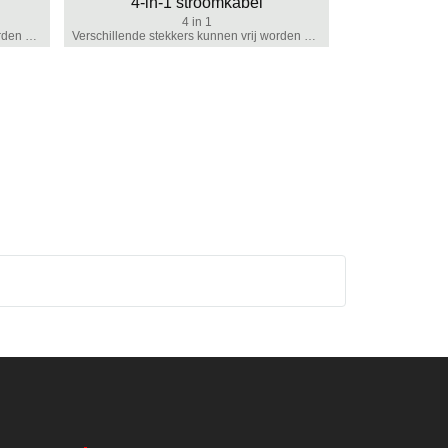
4-in-1 stroomkabel
4 in 1
Verschillende stekkers kunnen vrij worden aangepast
Verschillende stekkers kunnen vrij worden aangepast