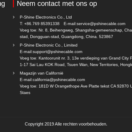
ng
Neem contact met ons op
P-Shine Electronics Co., Ltd
T: +86.769 85391338
E-mail:
service@pshinecable.com
Voeg toe: Nr. 8, Beihengweg, Shangsha-gemeenschap, Cha
stad, Dongguan-stad, Guangdong, China. 523867
P-Shine Electronic Co., Limited
E-mail:
support@pshinecable.com
Voeg toe: Kantoorunit nr. 3, 13e verdieping van Grand City P
1-17 Sai Lau KOK Road, Tsuen Wan, New Territories, Hong
Magazijn van Californië
E-mail:
california@pshinecable.com
Voeg toe: 181D W Orangethope Ave Platte tekst CA 92870 U
Staes
Copyright 2019 Alle rechten voorbehouden.