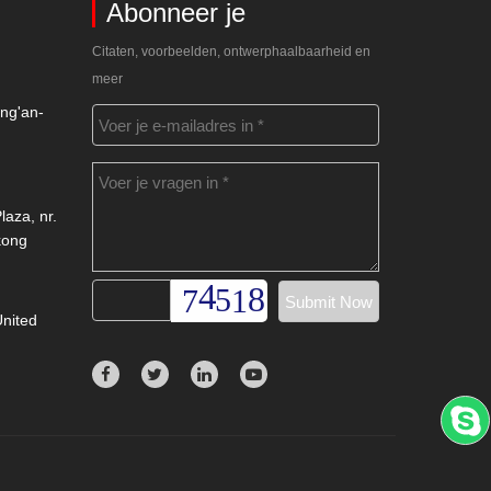
Abonneer je
Citaten, voorbeelden, ontwerphaalbaarheid en
meer
ng'an-
laza, nr.
kong
nited