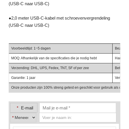
(USB-C naar USB-C)
●
2,0 meter USB-C-kabel met schroevenvergrendeling
(USB-C naar USB-C)
Voorbeeldtijd: 1~5 dagen
Bezorgti
MOQ: Afhankelijk van de specificaties die je nodig hebt
Handelst
Verzending: DHL, UPS, Fedex, TNT, SF of per zee
Betalings
Garantie: 1 jaar
Verpakki
Onze producten zijn 100% streng getest en geschikt voor gebruik als onder
*
E-mail
*