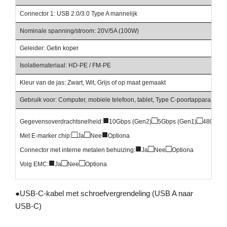
Connector 1: USB 2.0/3.0 Type A mannelijk
Nominale spanning/stroom: 20V/5A (100W)
Geleider: Getin koper
Isolatiemateriaal: HD-PE / FM-PE
Kleur van de jas: Zwart, Wit, Grijs of op maat gemaakt
Gebruik voor: Computer, mobiele telefoon, tablet, Type C-poortapparaat, en
■
□
□
Gegevensoverdrachtsnelheid:
10Gbps (Gen2)
5Gbps (Gen1)
480Mbp
□
□
■
Met E-marker chip:
Ja
Nee
Optiona
■
□
□
Connector met interne metalen behuizing:
Ja
Nee
Optiona
■
□
□
Volg EMC:
Ja
Nee
Optiona
●
USB-C-kabel met schroefvergrendeling (USB A naar
USB-C)