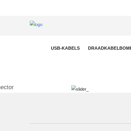
omen
USB-KABELS
DRAADKABELBOM