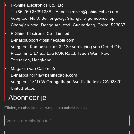
P-Shine Electronics Co., Ltd
T: +86.769 85391338
E-mail:
service@pshinecable.com
Voeg toe: Nr. 8, Beihengweg, Shangsha-gemeenschap,
Chang'an-stad, Dongguan-stad, Guangdong, China. 523867
P-Shine Electronic Co., Limited
E-mail:
support@pshinecable.com
Voeg toe: Kantoorunit nr. 3, 13e verdieping van Grand City
Plaza, nr. 1-17 Sai Lau KOK Road, Tsuen Wan, New
Territories, Hongkong
Magazijn van Californië
E-mail:
california@pshinecable.com
Voeg toe: 181D W Orangethope Ave Platte tekst CA 92870
United Staes
Abonneer je
Citaten, voorbeelden, ontwerphaalbaarheid en meer