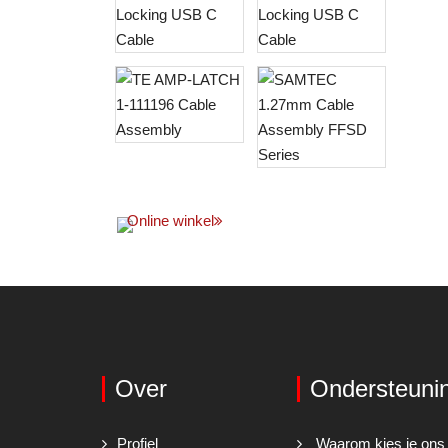
Online winkel
Over
Ondersteuni
Profiel
Waarom kies je ons