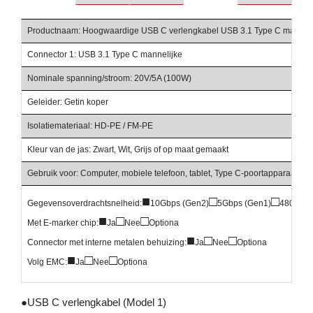
Productnaam: Hoogwaardige USB C verlengkabel USB 3.1 Type C mannelijk
Connector 1: USB 3.1 Type C mannelijke
Nominale spanning/stroom: 20V/5A (100W)
Geleider: Getin koper
Isolatiemateriaal: HD-PE / FM-PE
Kleur van de jas: Zwart, Wit, Grijs of op maat gemaakt
Gebruik voor: Computer, mobiele telefoon, tablet, Type C-poortapparaat, en
■
□
□
Gegevensoverdrachtsnelheid:
10Gbps (Gen2)
5Gbps (Gen1)
480Mbp
■
□
□
Met E-marker chip:
Ja
Nee
Optiona
■
□
□
Connector met interne metalen behuizing:
Ja
Nee
Optiona
■
□
□
Volg EMC:
Ja
Nee
Optiona
●
USB C verlengkabel (Model 1)