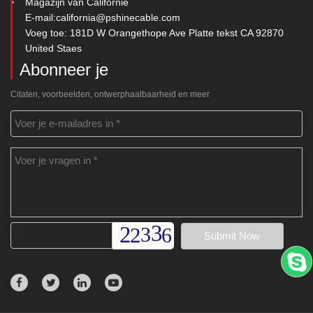
Magazijn van Californië
E-mail:
california@pshinecable.com
Voeg toe: 181D W Orangethope Ave Platte tekst CA 92870
United Staes
Abonneer je
Citaten, voorbeelden, ontwerphaalbaarheid en meer