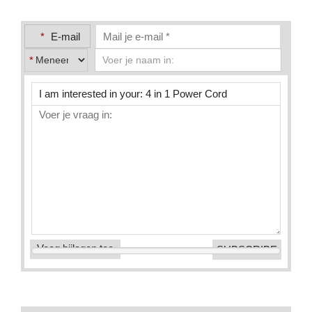
*
E-mail
*
Voeg bijlagen toe