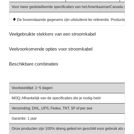
Voor meer gedetailleerde specificaties van het Amerikaanse/Canada stroomsn
♦
De bovenstaande gegevens zijn uitsluitend ter referentie. Productspecif
Veelgebruikte stekkers van een stroomkabel
Veelvoorkomende opties voor stroomkabel
Beschikbare combinaties
Voorbeeldtijd: 1~5 dagen
Be
MOQ: Afhankelijk van de specificaties die je nodig hebt
Ha
Verzending: DHL, UPS, Fedex, TNT, SF of per zee
Be
Garantie: 1 jaar
Ve
Onze producten zijn 100% streng getest en geschikt voor gebruik als onder