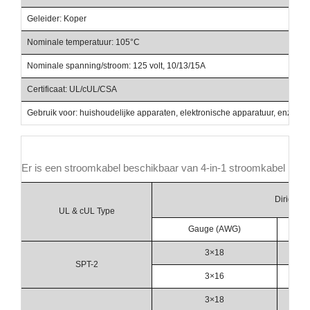
Geleider: Koper
Nominale temperatuur: 105°C
Nominale spanning/stroom: 125 volt, 10/13/15A
Certificaat: UL/cUL/CSA
Gebruik voor: huishoudelijke apparaten, elektronische apparatuur, enz.,
Er is een stroomkabel beschikbaar van 4-in-1 stroomkabel
Dirigent
UL & cUL Type
Gauge (AWG)
3×18
SPT-2
3×16
3×18