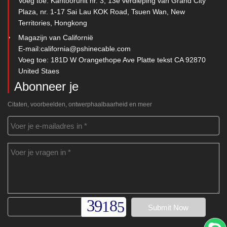
Voeg toe: Kantoorunit nr. 3, 13e verdieping van Grand City
Plaza, nr. 1-17 Sai Lau KOK Road, Tsuen Wan, New
Territories, Hongkong
Magazijn van Californië
E-mail:
california@pshinecable.com
Voeg toe: 181D W Orangethope Ave Platte tekst CA 92870
United Staes
Abonneer je
Citaten, voorbeelden, ontwerphaalbaarheid en meer