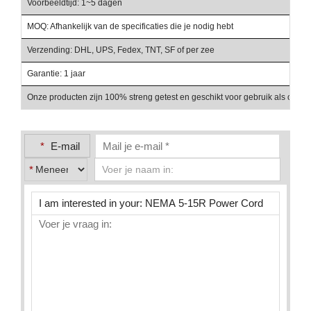
Voorbeeldtijd: 1~5 dagen
Be
MOQ: Afhankelijk van de specificaties die je nodig hebt
Ha
Verzending: DHL, UPS, Fedex, TNT, SF of per zee
Be
Garantie: 1 jaar
Ve
Onze producten zijn 100% streng getest en geschikt voor gebruik als onder
*
E-mail
*