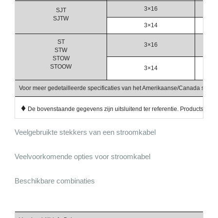
3×16
SJT
SJTW
3×14
ST
3×16
STW
STOW
STOOW
3×14
Voor meer gedetailleerde specificaties van het Amerikaanse/Canada stroomsn
♦
De bovenstaande gegevens zijn uitsluitend ter referentie. Productspecif
Veelgebruikte stekkers van een stroomkabel
Veelvoorkomende opties voor stroomkabel
Beschikbare combinaties