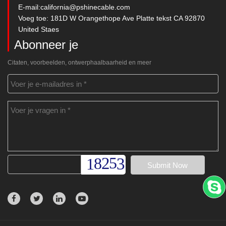
E-mail:
california@pshinecable.com
Voeg toe: 181D W Orangethope Ave Platte tekst CA 92870
United Staes
Abonneer je
Citaten, voorbeelden, ontwerphaalbaarheid en meer