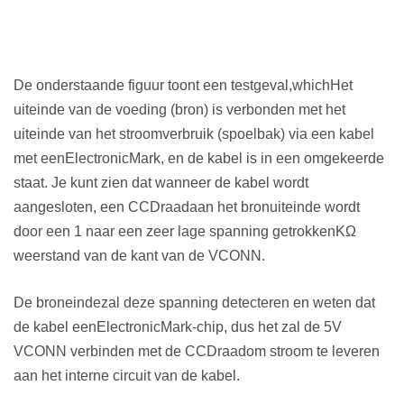
De onderstaande figuur toont een testgeval
,
wh
ich
Het
uiteinde van de voeding (bron) is verbonden met het
uiteinde van het stroomverbruik (spoelbak) via een kabel
met een
E
lectronic
Mark
, en de kabel is in een omgekeerde
staat. Je kunt zien dat wanneer de kabel wordt
aangesloten, een CC
Draad
aan het bronuiteinde wordt
door een 1 naar een zeer lage spanning getrokken
K
Ω
weerstand van de kant van de VCONN.
De bron
einde
zal deze spanning detecteren en weten dat
de kabel een
E
lectronic
Mark-chip
, dus het zal de 5V
VCONN verbinden met de CC
Draad
om stroom te leveren
aan het interne circuit van de kabel.