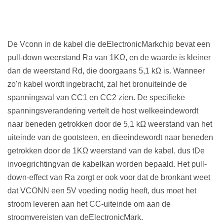
De Vconn in de kabel die de
E
lectronic
Mark
chip bevat een
pull-down weerstand Ra van 1
K
Ω, en de waarde is kleiner
dan de weerstand Rd, die doorgaans 5,1 kΩ is. Wanneer
zo'n kabel wordt ingebracht, zal het bronuiteinde de
spanningsval van CC1 en CC2 zien. De specifieke
spanningsverandering vertelt de host welke
einde
wordt
naar beneden getrokken door de 5,1 kΩ weerstand van het
uiteinde van de gootsteen
,
en die
einde
wordt naar beneden
getrokken door de 1
K
Ω weerstand van de kabel
, dus t
De
invoegrichting
van de kabel
kan worden bepaald. Het pull-
down-effect van Ra zorgt er ook voor dat de bronkant weet
dat VCONN een 5V voeding nodig heeft, dus moet het
stroom leveren aan het CC-uiteinde om aan de
stroomvereisten van de
E
lectronic
Mark
.