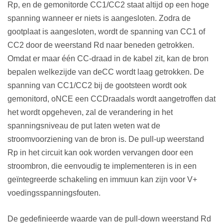
Rp, en de gemonitorde CC1/CC2 staat altijd op een hoge
spanning wanneer er niets is aangesloten. Zodra de
gootplaat is aangesloten, wordt de spanning van CC1 of
CC2 door de weerstand Rd naar beneden getrokken.
Omdat er maar één CC-draad in de kabel zit, kan de bron
bepalen welke
zijde van de
CC wordt laag getrokken. De
spanning van CC1/CC2 bij de gootsteen wordt ook
gemonitord
, o
NCE een CC
Draad
als wordt aangetroffen dat
het wordt opgeheven, zal de verandering in het
spanningsniveau de put laten weten wat de
stroomvoorziening van de bron is.
De pull-up weerstand
Rp in het circuit kan ook worden vervangen door een
stroombron, die eenvoudig te implementeren is in een
geïntegreerde schakeling en immuun kan zijn voor V+
voedingsspanningsfouten.
De gedefinieerde waarde van de pull-down weerstand Rd