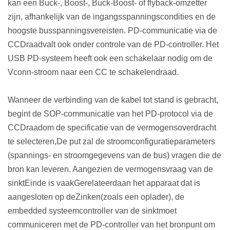
kan een Buck-, Boost-, Buck-Boost- of flyback-omzetter
zijn, afhankelijk van de ingangsspanningscondities en de
hoogste busspanningsvereisten. PD-communicatie via de
CC
Draad
valt ook onder controle van de PD-controller. Het
USB PD-systeem heeft ook een schakelaar nodig om de
Vconn-stroom naar een CC te schakelen
draad.
Wanneer de verbinding van de kabel tot stand is gebracht,
begint de SOP-communicatie van het PD-protocol via de
CC
Draad
om de specificatie van de vermogensoverdracht
te selecteren
,
De put zal de stroomconfiguratieparameters
(spannings- en stroomgegevens van de bus) vragen die de
bron kan leveren. Aangezien de vermogensvraag van de
s
inkt
Einde is vaak
Gerelateerd
aan het apparaat dat is
aangesloten op de
Zinken
(zoals een oplader), de
embedded systeemcontroller van de s
inkt
moet
communiceren met de PD-controller van het bronpunt om