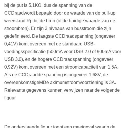
bij de put is 5,1
K
Ω, dus de spanning van de
CC
Draad
wordt bepaald door de waarde van de pull-up
weerstand Rp bij de bron (of de huidige waarde van de
stroombron). Er zijn 3 niveaus van busstroom
die zijn
gedefinieerd. De laagste CC
Draad
spanning (ongeveer
0,41V) komt overeen met de standaard USB-
voedingsspecificatie (500mA voor USB 2.0 of 900mA voor
USB 3.0), en de hogere CC
Draad
spanning (ongeveer
0,92V) komt overeen met een stroomcapaciteit van 1,5A.
Als de CC
Draad
de spanning is ongeveer 1,68V, de
overeenkomstige
M
De aximumstroomvoorziening is 3A.
Relevante gegevens kunnen verwijzen naar de volgende
figuur
De onderstaande figuur toont een meetgeval waarin de