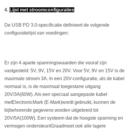
4.
Lijst met stroomconfiguraties
De USB PD 3.0-specificatie definieert de volgende
configuratielijst van voedingen:
Er zijn 4 aparte spanningswaarden die vooraf zijn
vastgesteld: 5V, 9V, 15V en 20V. Voor 5V, 9V en 15V is de
maximale stroom 3A. In een 20V-configuratie, als de kabel
normaal is, is de maximaal toegestane uitgang
20V/3A
(
60W
)
. Als een speciaal aangepaste kabel
met
E
lectronic
Mark (E-Mark)
wordt gebruikt, kunnen de
bijbehorende gegevens worden uitgebreid tot
20V/5A
(
100W
)
. Een systeem dat de hoogste spanning en
vermogen ondersteunt
Graad
moet ook alle lagere