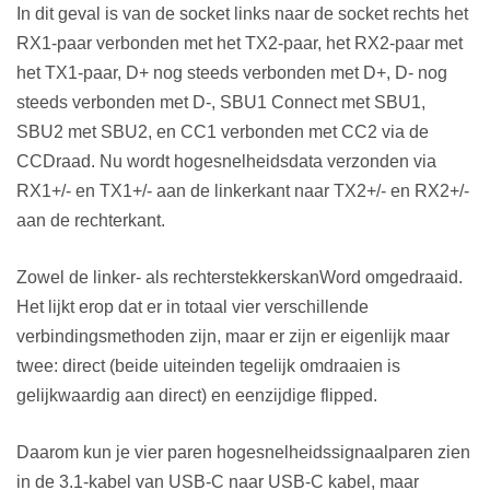
In dit geval is van de socket links naar de socket rechts het
RX1-paar verbonden met het TX2-paar, het RX2-paar met
het TX1-paar, D+ nog steeds verbonden met D+, D- nog
steeds verbonden met D-, SBU1 Connect met SBU1,
SBU2 met SBU2, en CC1 verbonden met CC2 via de
CC
Draad
. Nu wordt hogesnelheidsdata verzonden via
RX1+/- en TX1+/- aan de linkerkant naar TX2+/- en RX2+/-
aan de rechterkant.
Zowel de linker- als rechterstekkers
kan
Word omgedraaid.
Het lijkt erop dat er in totaal vier verschillende
verbindingsmethoden zijn, maar er zijn er eigenlijk maar
twee: direct (beide uiteinden tegelijk omdraaien is
gelijkwaardig aan direct) en eenzijdige flipp
ed
.
Daarom kun je vier paren hogesnelheidssignaalparen zien
in de 3.1-kabel van USB-C naar USB-C kabel, maar