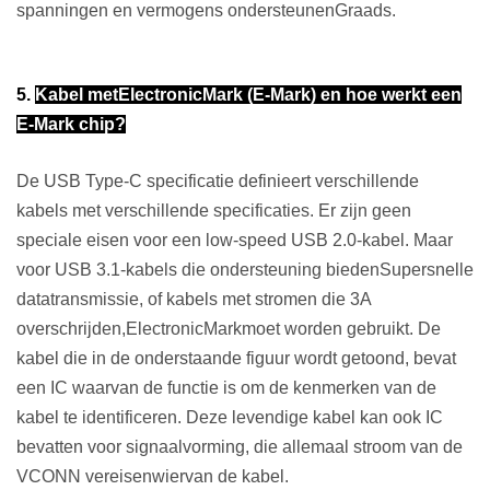
spanningen en vermogens ondersteunen
Graad
s.
5.
Kabel met
E
lectronic
Mark (E-Mark) en hoe werkt een
E-Mark chip?
De USB Type-C specificatie definieert verschillende
kabels met verschillende specificaties. Er zijn geen
speciale eisen voor een low-speed USB 2.0-kabel. Maar
voor USB 3.1-kabels die ondersteuning bieden
Super
snelle
datatransmissie, of kabels met stromen die 3A
overschrijden,
E
lectronic
Mark
moet worden gebruikt. De
kabel die in de onderstaande figuur wordt getoond, bevat
een IC waarvan de functie is om de kenmerken van de
kabel te identificeren. Deze levendige kabel kan ook IC
bevatten voor signaalvorming, die allemaal stroom van de
VCONN vereisen
wier
van de kabel.