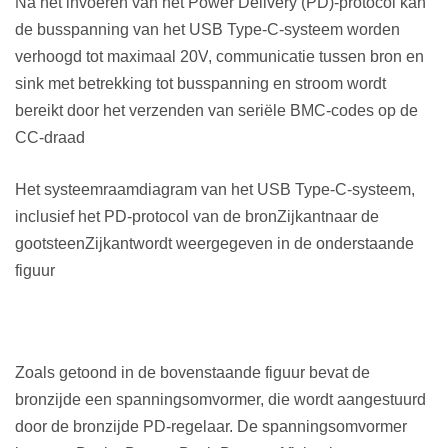
Na het invoeren van het Power Delivery (PD)-protocol kan
de busspanning van het USB Type-C-systeem worden
verhoogd tot maximaal 20V
, communicatie tussen bron en
sink met betrekking tot busspanning en stroom wordt
bereikt door het verzenden van seriële BMC-codes op de
CC-draad
Het systeemraamdiagram van het USB Type-C-systeem,
inclusief het PD-protocol van de bron
Zijkant
naar de
gootsteen
Zijkant
wordt weergegeven in de onderstaande
figuur
Zoals getoond in de bovenstaande figuur bevat de
bronzijde een spanningsomvormer, die wordt aangestuurd
door de bronzijde PD-regelaar. De spanningsomvormer