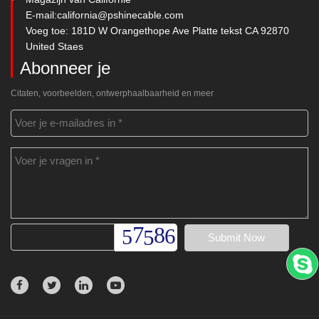
E-mail:
california@pshinecable.com
Voeg toe: 181D W Orangethope Ave Platte tekst CA 92870
United Staes
Abonneer je
Citaten, voorbeelden, ontwerphaalbaarheid en meer