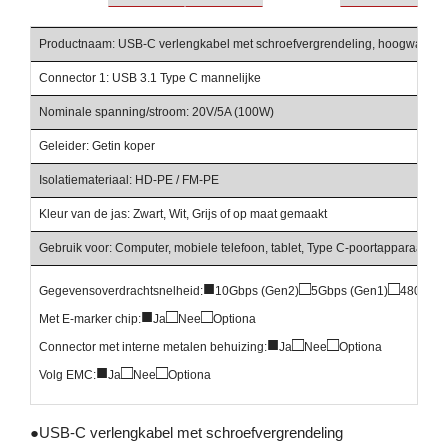
Productnaam: USB-C verlengkabel met schroefvergrendeling, hoogwaardig
Connector 1: USB 3.1 Type C mannelijke
Nominale spanning/stroom: 20V/5A (100W)
Geleider: Getin koper
Isolatiemateriaal: HD-PE / FM-PE
Kleur van de jas: Zwart, Wit, Grijs of op maat gemaakt
Gebruik voor: Computer, mobiele telefoon, tablet, Type C-poortapparaat, en
■
□
□
Gegevensoverdrachtsnelheid:
10Gbps (Gen2)
5Gbps (Gen1)
480Mbp
■
□
□
Met E-marker chip:
Ja
Nee
Optiona
■
□
□
Connector met interne metalen behuizing:
Ja
Nee
Optiona
■
□
□
Volg EMC:
Ja
Nee
Optiona
●
USB-C verlengkabel met schroefvergrendeling