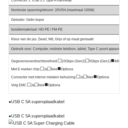
Connector 1: USB 3.1 Type A mannelijk
Nominale spanning/stroom: 20V/5A (maximaal 100W)
Geleider: Getin koper
Isolatiemateriaal: HD-PE / FM-PE
Kleur van de jas: Zwart, Wit, Grijs of op maat gemaakt
Gebruik voor: Computer, mobiele telefoon, tablet, Type C-poort apparaat, o
□
□
■
Gegevensoverdrachtsnelheid:
10Gbps (Gen2)
5Gbps (Gen1)
480Mbp
□
□
■
Met E-marker chip:
Ja
Nee
Optiona
□
□
■
Connector met interne metalen behuizing:
Ja
Nee
Optiona
□
□
■
Volg EMC:
Ja
Nee
Optiona
●
USB C 5A superoplaadkabel
●
USB C 5A superoplaadkabel