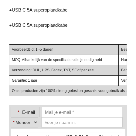
●
USB C 5A superoplaadkabel
●
USB C 5A superoplaadkabel
Voorbeeldtijd: 1~5 dagen
Bezorgti
MOQ: Afhankelijk van de specificaties die je nodig hebt
Handelst
Verzending: DHL, UPS, Fedex, TNT, SF of per zee
Betalings
Garantie: 1 jaar
Verpakki
Onze producten zijn 100% streng getest en geschikt voor gebruik als onder
*
E-mail
*