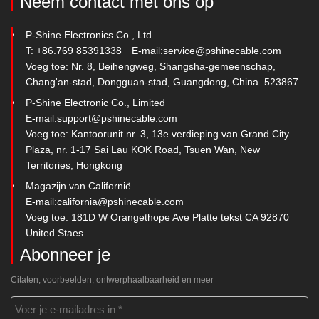
Neem contact met ons op
P-Shine Electronics Co., Ltd
T: +86.769 85391338
E-mail:
service@pshinecable.com
Voeg toe: Nr. 8, Beihengweg, Shangsha-gemeenschap,
Chang'an-stad, Dongguan-stad, Guangdong, China. 523867
P-Shine Electronic Co., Limited
E-mail:
support@pshinecable.com
Voeg toe: Kantoorunit nr. 3, 13e verdieping van Grand City
Plaza, nr. 1-17 Sai Lau KOK Road, Tsuen Wan, New
Territories, Hongkong
Magazijn van Californië
E-mail:
california@pshinecable.com
Voeg toe: 181D W Orangethope Ave Platte tekst CA 92870
United Staes
Abonneer je
Citaten, voorbeelden, ontwerphaalbaarheid en meer