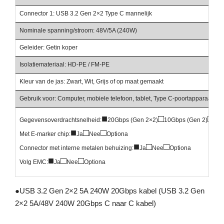
Connector 1: USB 3.2 Gen 2×2 Type C mannelijk
Nominale spanning/stroom: 48V/5A (240W)
Geleider: Getin koper
Isolatiemateriaal: HD-PE / FM-PE
Kleur van de jas: Zwart, Wit, Grijs of op maat gemaakt
Gebruik voor: Computer, mobiele telefoon, tablet, Type C-poortapparaat, en
■
□
□
Gegevensoverdrachtsnelheid:
20Gbps (Gen 2×2)
10Gbps (Gen 2)
5Gb
■
□
□
Met E-marker chip:
Ja
Nee
Optiona
■
□
□
Connector met interne metalen behuizing:
Ja
Nee
Optiona
■
□
□
Volg EMC:
Ja
Nee
Optiona
●
USB 3.2 Gen 2×2 5A 240W 20Gbps kabel (USB 3.2 Gen
2×2 5A/48V 240W 20Gbps C naar C kabel)