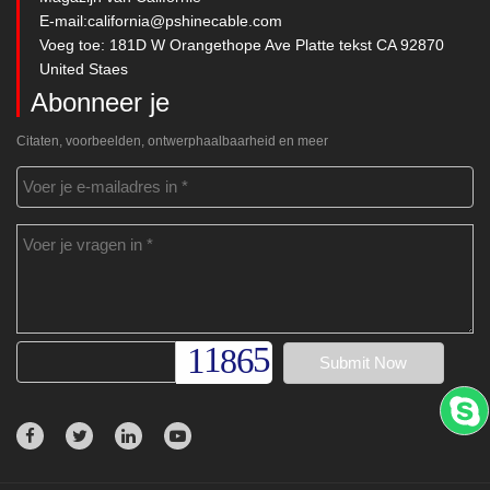
E-mail:
california@pshinecable.com
Voeg toe: 181D W Orangethope Ave Platte tekst CA 92870
United Staes
Abonneer je
Citaten, voorbeelden, ontwerphaalbaarheid en meer