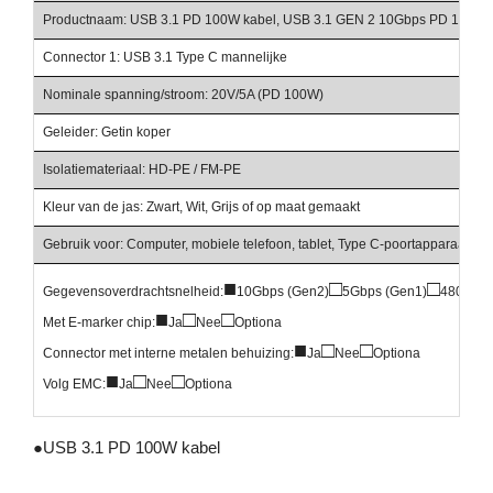
Productnaam: USB 3.1 PD 100W kabel, USB 3.1 GEN 2 10Gbps PD 100W s
Connector 1: USB 3.1 Type C mannelijke
Nominale spanning/stroom: 20V/5A (PD 100W)
Geleider: Getin koper
Isolatiemateriaal: HD-PE / FM-PE
Kleur van de jas: Zwart, Wit, Grijs of op maat gemaakt
Gebruik voor: Computer, mobiele telefoon, tablet, Type C-poortapparaat, en
■
□
□
Gegevensoverdrachtsnelheid:
10Gbps (Gen2)
5Gbps (Gen1)
480Mbp
■
□
□
Met E-marker chip:
Ja
Nee
Optiona
■
□
□
Connector met interne metalen behuizing:
Ja
Nee
Optiona
■
□
□
Volg EMC:
Ja
Nee
Optiona
●
USB 3.1 PD 100W kabel