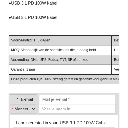
●
USB 3.1 PD 100W kabel
●
USB 3.1 PD 100W kabel
Voorbeeldtijd: 1~5 dagen
Bezorgti
MOQ: Afhankelijk van de specificaties die je nodig hebt
Handelst
Verzending: DHL, UPS, Fedex, TNT, SF of per zee
Betalings
Garantie: 1 jaar
Verpakki
Onze producten zijn 100% streng getest en geschikt voor gebruik als onder
*
E-mail
*