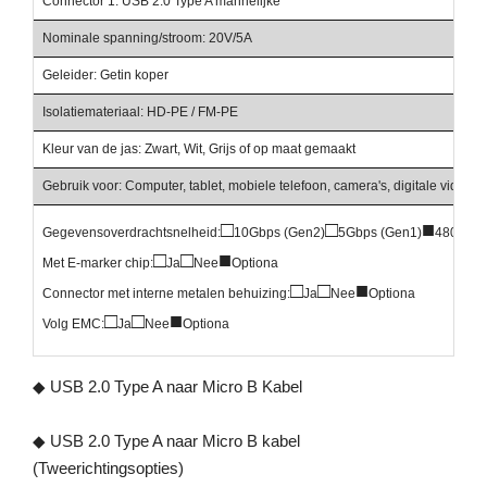
Connector 1: USB 2.0 Type A mannelijke
Nominale spanning/stroom: 20V/5A
Geleider: Getin koper
Isolatiemateriaal: HD-PE / FM-PE
Kleur van de jas: Zwart, Wit, Grijs of op maat gemaakt
Gebruik voor: Computer, tablet, mobiele telefoon, camera's, digitale videoc
□
□
■
Gegevensoverdrachtsnelheid:
10Gbps (Gen2)
5Gbps (Gen1)
480Mbp
□
□
■
Met E-marker chip:
Ja
Nee
Optiona
□
□
■
Connector met interne metalen behuizing:
Ja
Nee
Optiona
□
□
■
Volg EMC:
Ja
Nee
Optiona
◆ USB 2.0 Type A naar Micro B Kabel
◆ USB 2.0 Type A naar Micro B kabel
(Tweerichtingsopties)