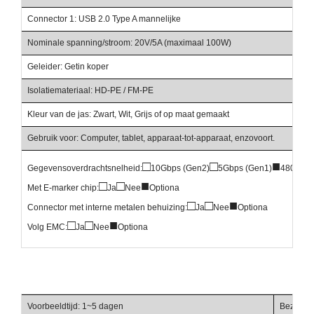
Connector 1: USB 2.0 Type A mannelijke
Nominale spanning/stroom: 20V/5A (maximaal 100W)
Geleider: Getin koper
Isolatiemateriaal: HD-PE / FM-PE
Kleur van de jas: Zwart, Wit, Grijs of op maat gemaakt
Gebruik voor: Computer, tablet, apparaat-tot-apparaat, enzovoort.
□
□
■
Gegevensoverdrachtsnelheid:
10Gbps (Gen2)
5Gbps (Gen1)
480Mbp
□
□
■
Met E-marker chip:
Ja
Nee
Optiona
□
□
■
Connector met interne metalen behuizing:
Ja
Nee
Optiona
□
□
■
Volg EMC:
Ja
Nee
Optiona
Voorbeeldtijd: 1~5 dagen
Bezorgti