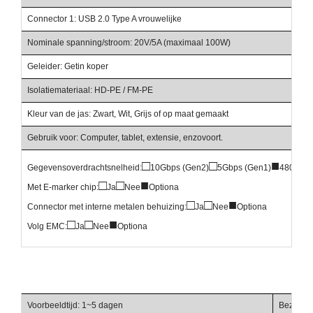
Connector 1: USB 2.0 Type A vrouwelijke
Nominale spanning/stroom: 20V/5A (maximaal 100W)
Geleider: Getin koper
Isolatiemateriaal: HD-PE / FM-PE
Kleur van de jas: Zwart, Wit, Grijs of op maat gemaakt
Gebruik voor: Computer, tablet, extensie, enzovoort.
□
□
■
Gegevensoverdrachtsnelheid:
10Gbps (Gen2)
5Gbps (Gen1)
480Mbp
□
□
■
Met E-marker chip:
Ja
Nee
Optiona
□
□
■
Connector met interne metalen behuizing:
Ja
Nee
Optiona
□
□
■
Volg EMC:
Ja
Nee
Optiona
Voorbeeldtijd: 1~5 dagen
Bezorgti