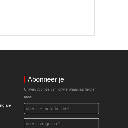
Abonneer je
Citaten, voorbeelden, ontwerphaalbaarheid en
meer
ng'an-