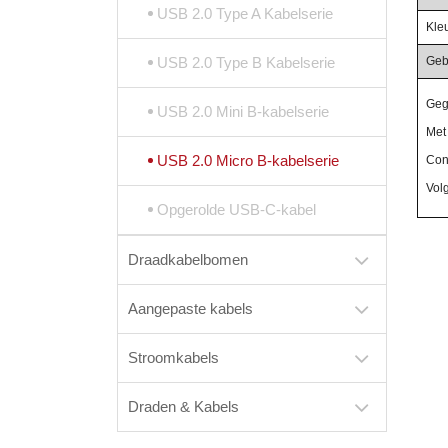
USB 2.0 Type A Kabelserie
Kleu
USB 2.0 Type B Kabelserie
Gebr
Geg
USB 2.0 Mini B-kabelserie
Met
USB 2.0 Micro B-kabelserie
Con
Vol
Opgerolde USB-C-kabel
Draadkabelbomen
Aangepaste kabels
Stroomkabels
Draden & Kabels