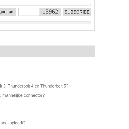
agen toe
lt 3, Thunderbolt 4 en Thunderbolt 5?
C mannelijke connector?
snel oplaadt?