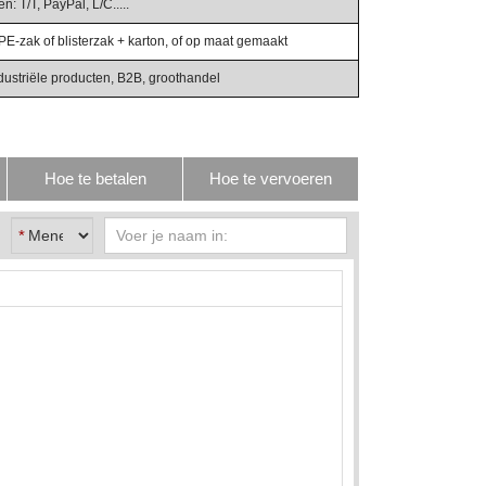
: T/T, PayPal, L/C.....
PE-zak of blisterzak + karton, of op maat gemaakt
dustriële producten, B2B, groothandel
Hoe te betalen
Hoe te vervoeren
*