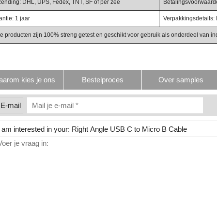
zending: DHL, UPS, Fedex, TNT, SF of per zee
Betalingsvoorwaarden
ntie: 1 jaar
Verpakkingsdetails: 
e producten zijn 100% streng getest en geschikt voor gebruik als onderdeel van in
arom kies je ons
Bestelproces
Over samples
E-mail