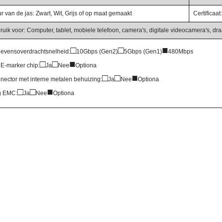
r van de jas: Zwart, Wit, Grijs of op maat gemaakt
Certifica
uik voor: Computer, tablet, mobiele telefoon, camera's, digitale videocamera's, dra
□
□
■
evensoverdrachtsnelheid:
10Gbps (Gen2)
5Gbps (Gen1)
480Mbps
□
□
■
 E-marker chip:
Ja
Nee
Optiona
□
□
■
nector met interne metalen behuizing:
Ja
Nee
Optiona
□
□
■
g EMC:
Ja
Nee
Optiona