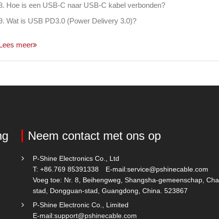
8. Hoe is een USB-C naar USB-C kabel verbonden?
9. Wat is USB PD3.0 (Power Delivery 3.0)?
Lees meer
ng
Neem contact met ons op
P-Shine Electronics Co., Ltd
T: +86.769 85391338
E-mail:
service@pshinecable.com
Voeg toe: Nr. 8, Beihengweg, Shangsha-gemeenschap, Cha
stad, Dongguan-stad, Guangdong, China. 523867
P-Shine Electronic Co., Limited
E-mail:
support@pshinecable.com