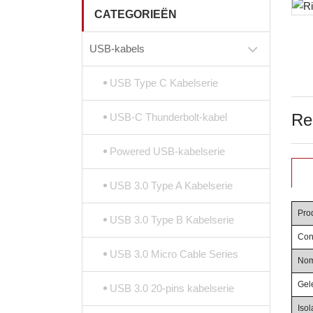
CATEGORIEËN
USB-kabels
USB Type C Kabelserie
Re
USB-C Thunderbolt-kabel
Powered USB-kabelserie
USB 3.0 Type A Kabelserie
Pro
USB 3.0 Type B Kabelserie
Con
USB 3.0 Micro Cable Series
Nom
Gel
USB 3.0 20-pins kabelserie
Iso