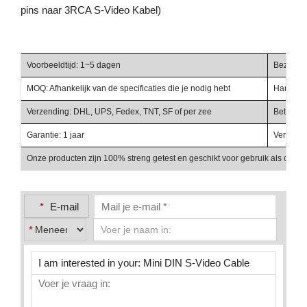
pins naar 3RCA S-Video Kabel)
Voorbeeldtijd: 1~5 dagen
Bezorgti
MOQ: Afhankelijk van de specificaties die je nodig hebt
Handelst
Verzending: DHL, UPS, Fedex, TNT, SF of per zee
Betalings
Garantie: 1 jaar
Verpakki
Onze producten zijn 100% streng getest en geschikt voor gebruik als onder
*
E-mail
*