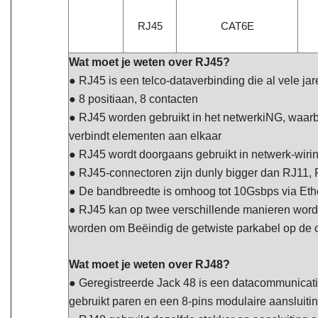
RJ45
CAT6E
Wat moet je weten over RJ45?
● RJ45 is een telco-dataverbinding die al vele ja
● 8 positiaan, 8 contacten
● RJ
45 worden gebruikt in het netwerk
i
NG, waarb
verbindt
elementen aan elkaar
● RJ45 wordt doorgaans gebruikt in netwerk-wiri
● RJ45-connectoren zijn dun
l
y b
i
gger dan R
J11,
● De bandbreedte is omhoog
tot 10Gsbps via Et
●
RJ45 kan op twee verschillende manieren word
worden om
Beëindig de getwiste parkabel op de
Wat moet je weten over RJ48?
● Geregistreerde Jack 48 is een datacommunicatie
gebruikt
paren en een 8-pins modulaire aansluiti