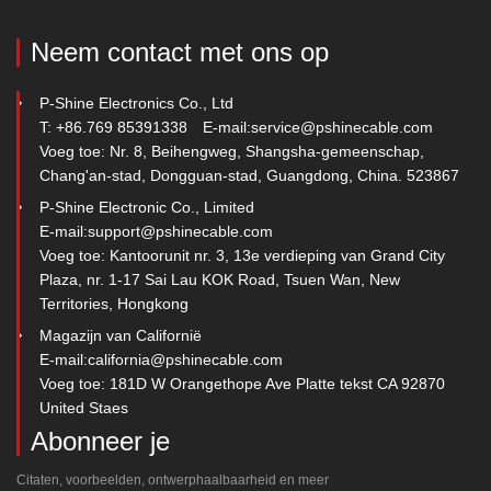
Neem contact met ons op
P-Shine Electronics Co., Ltd
T: +86.769 85391338
E-mail:
service@pshinecable.com
Voeg toe: Nr. 8, Beihengweg, Shangsha-gemeenschap,
Chang'an-stad, Dongguan-stad, Guangdong, China. 523867
P-Shine Electronic Co., Limited
E-mail:
support@pshinecable.com
Voeg toe: Kantoorunit nr. 3, 13e verdieping van Grand City
Plaza, nr. 1-17 Sai Lau KOK Road, Tsuen Wan, New
Territories, Hongkong
Magazijn van Californië
E-mail:
california@pshinecable.com
Voeg toe: 181D W Orangethope Ave Platte tekst CA 92870
United Staes
Abonneer je
Citaten, voorbeelden, ontwerphaalbaarheid en meer