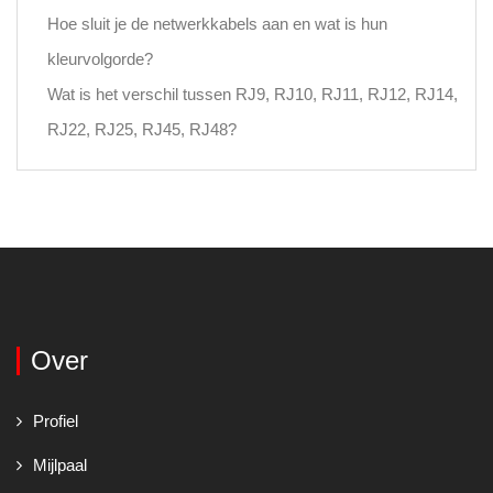
Hoe sluit je de netwerkkabels aan en wat is hun
kleurvolgorde?
Wat is het verschil tussen RJ9, RJ10, RJ11, RJ12, RJ14,
RJ22, RJ25, RJ45, RJ48?
Over
Profiel
Mijlpaal