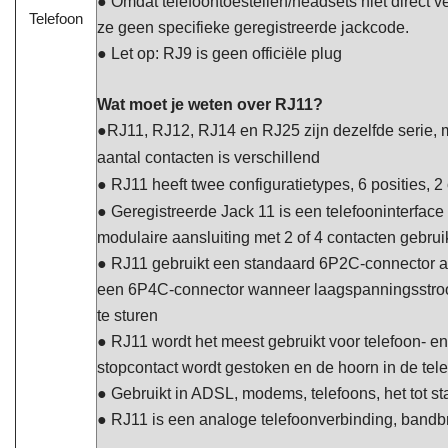
● Omdat telefoontoestellen/headsets niet direct
Telefoon
ze geen specifieke geregistreerde jackcode.
● Let op: RJ9 is geen officiële plug
Wat moet je weten over RJ11?
●
RJ11, RJ12, RJ14 en RJ25 zijn dezelfde serie, 
aantal contacten is verschillend
● RJ11 heeft twee configuratietypes, 6 posities, 
● Geregistreerde Jack 11 is een telefooninterfac
modulaire aansluiting met 2 of 4 contacten gebruik
●
RJ11 gebruikt een standaard 6P2C-connector als
een 6P4C-connector wanneer laagspanningsstroom
te sturen
● RJ11 wordt het meest gebruikt voor telefoon- e
stopcontact wordt gestoken en de hoorn in de tel
● Gebruikt in ADSL, modems, telefoons, het tot s
● RJ11 is een analoge telefoonverbinding, band