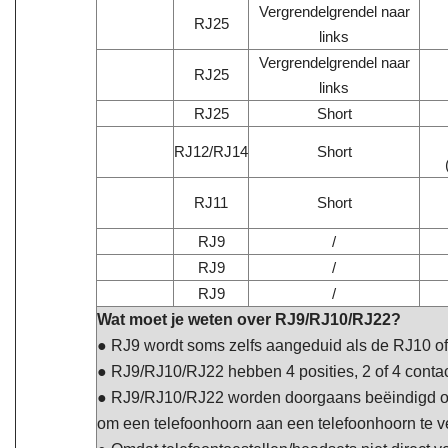
Vergrendelgrendel naar
RJ25
links
Vergrendelgrendel naar
RJ25
links
RJ25
Short
RJ12/RJ14
Short
RJ11
Short
RJ9
/
RJ9
/
RJ9
/
Wat moet je weten over RJ9/RJ10/RJ22?
● RJ9 wordt soms zelfs aangeduid als de RJ10
● RJ9/RJ10/RJ22 hebben 4 posities, 2 of 4 conta
● RJ9/RJ10/RJ22 worden doorgaans beëindigd op 
om een telefoonhoorn aan een telefoonhoorn te v