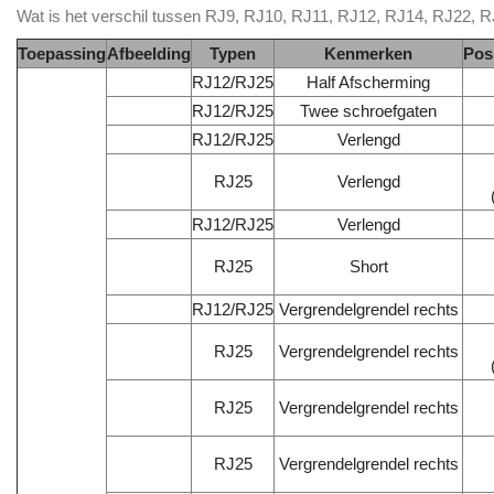
Wat is het verschil tussen RJ9, RJ10, RJ11, RJ12, RJ14, RJ22, 
Toepassing
Afbeelding
Typen
Kenmerken
Pos
RJ12/RJ25
Half Afscherming
RJ12/RJ25
Twee schroefgaten
RJ12/RJ25
Verlengd
RJ25
Verlengd
RJ12/RJ25
Verlengd
RJ25
Short
RJ12/RJ25
Vergrendelgrendel rechts
RJ25
Vergrendelgrendel rechts
RJ25
Vergrendelgrendel rechts
RJ25
Vergrendelgrendel rechts