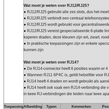
Wat moet je weten over RJ12/RJ25?
● RJ12/RJ25 gebruikt alle zes slots, dus het moe
● RJ12/RJ25 verbindt een centraal telefoonsysteem
● RJ12/RJ25 wordt gebruikt voor gecentraliseerd
● RJ12/RJ25 vereist gespecialiseerde 6-platte li
koperen draden, deze kleuren zijn wit, zwart, roo
● In praktische toepassingen zijn er enkele spe
kunnen zijn
Wat moet je weten over RJ14?
● De RJ14-connector heeft 6 posities waarin er 4 
● Wanneer RJ11 6P4C is, geldt hetzelfde voor R
● RJ14 heeft 4 draden en wordt gebruikt als aansl
●
RJ14 heeft ook vaak een RJ14-verbinding die vi
in twee RJ-verbindingen die leiden naar twee apar
Toepassing
Afbeelding
Typen
Kenmerken
Pos