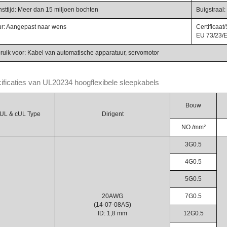
nsttijd: Meer dan 15 miljoen bochten
Buigstraal:
ur: Aangepast naar wens
Certificaa
EU 73/23/
ruik voor: Kabel van automatische apparatuur, servomotor
ificaties van UL20234 hoogflexibele sleepkabels
Bouw
UL & cUL Type
Dirigent
NO./mm²
3G0.5
4G0.5
5G0.5
20AWG
7G0.5
(14-07-08AS)
ID: 1,8 mm
12G0.5