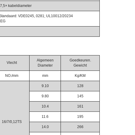
 7,5× kabeldiameter
t/Standaard: VDE0245, 0281; UL10012/20234
EEG
Algemeen
Goedkeuren.
Vlecht
Diameter
Gewicht
NO./mm
mm
Kg/KM
9.10
128
9.80
145
10.4
161
11.6
195
16/7/0,12TS
14.0
266