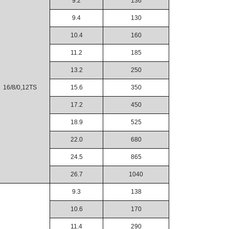
9.2
136
9.4
130
10.4
160
11.2
185
13.2
250
16/8/0,12TS
15.6
350
17.2
450
18.9
525
22.0
680
24.5
865
26.7
1040
9.3
138
10.6
170
11.4
290