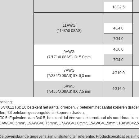
18G2.5
11AWG
4G4.0
(114/7/0.08AS)
7G4.0
4G6.0
9AWG
(7/171/0.08AS) ID: 5.0mm
7G4.0
7AWG
4G10.0
(7/284/0.08AS) ID: 6,3 mm
5AWG
4G16.0
(7/455/0,08AS) ID: 7,5 mm
erking:
(16/7/0,12TS): 16 betekent het aantal groepen, 7 betekent het aantal koperen drad
den, TS betekent gestrengelde tin-koperen draden;
3G0.5: Equivalent aan 3×0.5, betekent dat één van de kerndraad als aarddraad kan
20AWG≈0,5mm², 19AWG≈0,75mm², 17AWG≈1,0mm², 15AWG≈1,5mm², 13AWG≈2,
De bovenstaande gegevens zijn uitsluitend ter referentie. Productspecificaties zij