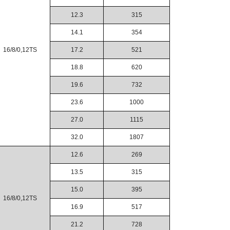
12.3
315
14.1
354
16/8/0,12TS
17.2
521
18.8
620
19.6
732
23.6
1000
27.0
1115
32.0
1807
12.6
269
13.5
315
15.0
395
16/8/0,12TS
16.9
517
21.2
728