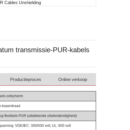
datum transmissie-PUR-kabels
Productieproces
Online verkoop
bels ontscherm
in-koperdraad
og flexibele PUR (uitstekende oliebestendigheid)
panning: VDE/IEC: 300/500 volt, UL: 600 volt