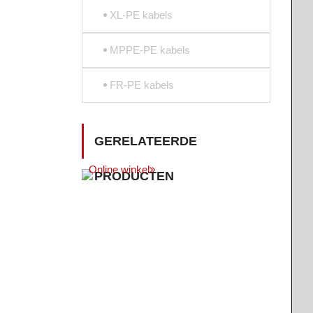
XL-PE kabels
MPPE-PE kabels
FR-PE kabels
GERELATEERDE
Online winkel
PRODUCTEN