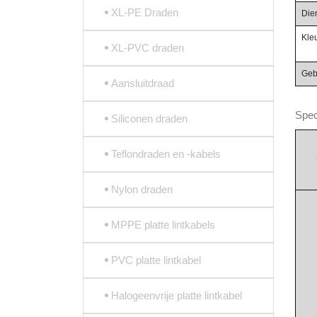
XL-PE Draden
Die
Kle
XL-PVC draden
Geb
Aansluitdraad
Spec
Siliconen draden
Teflondraden en -kabels
Nylon draden
MPPE platte lintkabels
PVC platte lintkabel
Halogeenvrije platte lintkabel