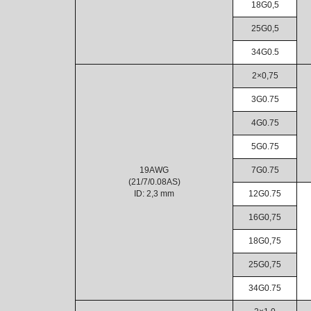
18G0,5
25G0,5
34G0.5
2×0,75
3G0.75
4G0.75
5G0.75
19AWG
7G0.75
(21/7/0.08AS)
ID: 2,3 mm
12G0.75
16G0,75
18G0,75
25G0,75
34G0.75