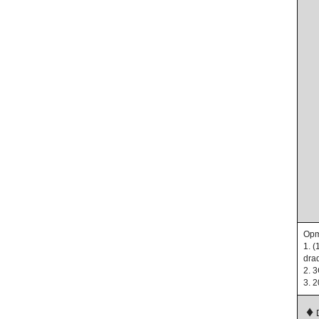
Opm
1. 
dra
2. 
3. 
♦