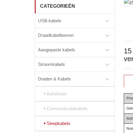
CATEGORIEËN
USB-kabels
Draadkabelbomen
15
Aangepaste kabels
ve
Stroomkabels
Draden & Kabels
Autodraad
Pro
Communicatiekabels
Gel
Isol
Sleepkabels
Nom