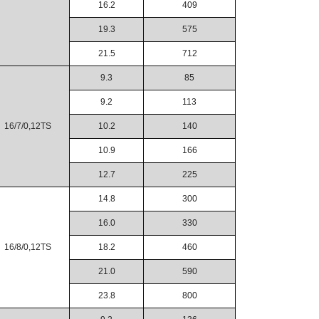
16.2
409
19.3
575
21.5
712
9.3
85
9.2
113
16/7/0,12TS
10.2
140
10.9
166
12.7
225
14.8
300
16.0
330
16/8/0,12TS
18.2
460
21.0
590
23.8
800