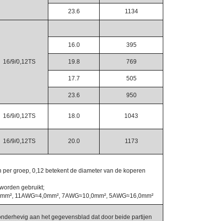
23.6
1134
16.0
395
16/9/0,12TS
19.8
769
17.7
505
23.6
950
16/9/0,12TS
18.0
1043
16/9/0,12TS
20.0
1173
en per groep, 0,12 betekent de diameter van de koperen
 worden gebruikt;
5mm², 11AWG≈4,0mm², 7AWG≈10,0mm², 5AWG≈16,0mm²
n onderhevig aan het gegevensblad dat door beide partijen