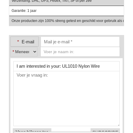
Verzending: DHL, UPS, Fedex, TNT, SF of per zee
Be
Garantie: 1 jaar
Ve
Onze producten zijn 100% streng getest en geschikt voor gebruik als onder
*
E-mail
*
Voeg bijlagen toe