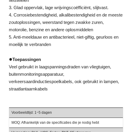
fietswielen
3. Glad oppervlak, lage wrijvingscoëfficiënt, slijtvast.
4. Corrosiebestendigheid, alkalibestendigheid en de meeste
zoutoplossingen, weerstand tegen zwakke zuren,
motorolie, benzine en andere oplosmiddelen
5. Anti-meeldauw en antibacterieel, niet-giftig, geurloos en
moeilijk te verbranden
●
Toepassingen
Veel gebruikt in laagspanningsdraden van vliegtuigen,
buitenmonitoringsapparatuur,
verkeersaardinductiespoelkabels, ook gebruikt in lampen,
straatlantaarnkabels
Voorbeeldtijd: 1~5 dagen
Be
MOQ: Afhankelijk van de specificaties die je nodig hebt
Ha