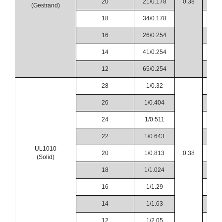
20
21/0.178
0.38
1.8
(Gestrand)
18
34/0.178
2.1
16
26/0.254
2.4
14
41/0.254
2.8
12
65/0.254
3.2
28
1/0.32
1.1
26
1/0.404
1.2
24
1/0.511
1.3
22
1/0.643
1.4
UL1010
20
1/0.813
0.38
1.6
(Solid)
18
1/1.024
1.8
16
1/1.29
2.0
14
1/1.63
2.4
12
1/2.05
2.8