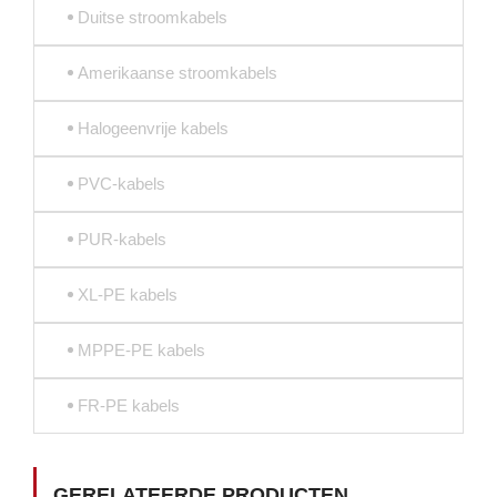
Duitse stroomkabels
Amerikaanse stroomkabels
Halogeenvrije kabels
PVC-kabels
PUR-kabels
XL-PE kabels
MPPE-PE kabels
FR-PE kabels
GERELATEERDE PRODUCTEN