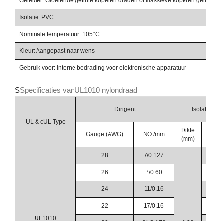
Geleider: Gloeiende getinte koperen draden of massieve koperen geleider
Isolatie: PVC
Nominale temperatuur: 105°C
Kleur: Aangepast naar wens
Gebruik voor: Interne bedrading voor elektronische apparatuur
S
Specificaties van
UL1010 nylondraad
Dirigent
Isolatie
UL & cUL Type
Dikte
OD
Gauge (AWG)
NO./mm
(mm)
(mm
28
7/0.127
1.2
26
7/0.60
1.3
24
11/0.16
1.4
22
17/0.16
1.6
UL1010