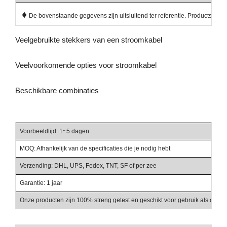
♦
De bovenstaande gegevens zijn uitsluitend ter referentie. Productspecif
Veelgebruikte stekkers van een stroomkabel
Veelvoorkomende opties voor stroomkabel
Beschikbare combinaties
Voorbeeldtijd: 1~5 dagen
Be
MOQ: Afhankelijk van de specificaties die je nodig hebt
Ha
Verzending: DHL, UPS, Fedex, TNT, SF of per zee
Be
Garantie: 1 jaar
Ve
Onze producten zijn 100% streng getest en geschikt voor gebruik als onder