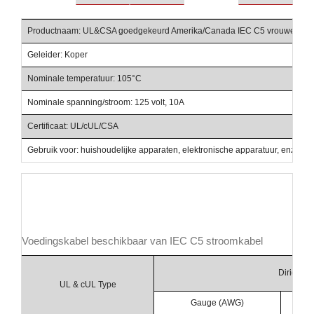
Productnaam: UL&CSA goedgekeurd Amerika/Canada IEC C5 vrouwelijke 
Geleider: Koper
I
Nominale temperatuur: 105°C
B
Nominale spanning/stroom: 125 volt, 10A
K
Certificaat: UL/cUL/CSA
S
Gebruik voor: huishoudelijke apparaten, elektronische apparatuur, enz.,
Voedingskabel beschikbaar van IEC C5 stroomkabel
Dirigent
UL & cUL Type
Gauge (AWG)