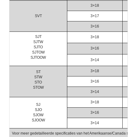
3×18
SVT
3×17
3×16
SJT
3×18
SJTW
SJTO
3×16
SJTOW
SJTOOW
3×14
3×18
ST
STW
3×16
STO
STOW
3×14
3×18
SJ
SJO
3×16
SJOW
SJOOW
3×14
Voor meer gedetailleerde specificaties van het Amerikaanse/Canada stroomsn