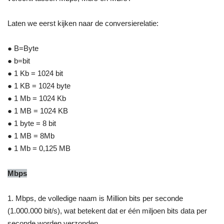
Laten we eerst kijken naar de conversierelatie:
● B=Byte
● b=bit
● 1 Kb = 1024 bit
● 1 KB = 1024 byte
● 1 Mb = 1024 Kb
● 1 MB = 1024 KB
● 1 byte = 8 bit
● 1 MB = 8Mb
● 1 Mb = 0,125 MB
Mbps
1. Mbps, de volledige naam is Million bits per seconde
(1.000.000 bit/s), wat betekent dat er één miljoen bits data per
seconde worden verzonden