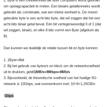
2. Byte is een meeteenheid die door computers wordt gebruikt
om opslagcapaciteit te meten. Een binaire getallenreeks wordt
gebruikt als combinatie, wat een kleine eenheid is. De meest
gebruikte byte is een acht-bits byte, dat wil zeggen dat het een
acht-bits binair getal bevat. Eén bit vertegenwoordigt 0 of 1 (dat
wil zeggen, binair), en elke 8 bits vormt een Byte (afgekort als
B)
Dan kunnen we duidelijk de relatie tussen bit en byte kennen:
1. 1Byte=8bit
2. Bij het gebruik van bytes/s en bits/s om de netwerksnelheid
uit te drukken, geldt
1MB/s=8Mbps=8Mb/s
3. Bijvoorbeeld, de theoretische snelheid van het huidige 5G-
netwerk is 10Gbps, wat overeenkomt met: 10÷8=1,25GB/s
Gbps