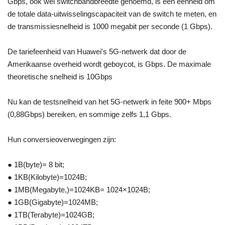
Gbps, ook wel switchbandbreedte genoemd, is een eenheid om
de totale data-uitwisselingscapaciteit van de switch te meten, en
de transmissiesnelheid is 1000 megabit per seconde (1 Gbps).
De tariefeenheid van Huawei's 5G-netwerk dat door de
Amerikaanse overheid wordt geboycot, is Gbps. De maximale
theoretische snelheid is 10Gbps
Nu kan de testsnelheid van het 5G-netwerk in feite 900+ Mbps
(0,88Gbps) bereiken, en sommige zelfs 1,1 Gbps.
Hun conversieoverwegingen zijn:
● 1B(byte)= 8 bit;
● 1KB(Kilobyte)=1024B;
● 1MB(Megabyte,)=1024KB= 1024×1024B;
● 1GB(Gigabyte)=1024MB;
● 1TB(Terabyte)=1024GB;