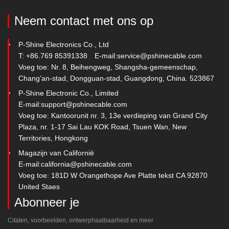
Neem contact met ons op
P-Shine Electronics Co., Ltd
T: +86.769 85391338
E-mail:
service@pshinecable.com
Voeg toe: Nr. 8, Beihengweg, Shangsha-gemeenschap,
Chang'an-stad, Dongguan-stad, Guangdong, China. 523867
P-Shine Electronic Co., Limited
E-mail:
support@pshinecable.com
Voeg toe: Kantoorunit nr. 3, 13e verdieping van Grand City
Plaza, nr. 1-17 Sai Lau KOK Road, Tsuen Wan, New
Territories, Hongkong
Magazijn van Californië
E-mail:
california@pshinecable.com
Voeg toe: 181D W Orangethope Ave Platte tekst CA 92870
United Staes
Abonneer je
Citaten, voorbeelden, ontwerphaalbaarheid en meer